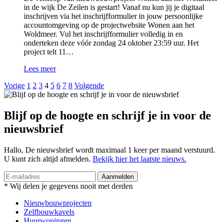
in de wijk De Zeilen is gestart! Vanaf nu kun jij je digitaal
inschrijven via het inschrijfformulier in jouw persoonlijke
accountomgeving op de projectwebsite Wonen aan het
Woldmeer. Vul het inschrijfformulier volledig in en
onderteken deze vóór zondag 24 oktober 23:59 uur. Het
project telt 11…
Lees meer
Vorige
1
2
3
4
5
6
7
8
Volgende
Blijf op de hoogte en
schrijf je in voor de
nieuwsbrief
Hallo, De nieuwsbrief wordt maximaal 1 keer per maand verstuurd.
U kunt zich altijd afmelden.
Bekijk hier het laatste nieuws.
Aanmelden
* Wij delen je gegevens nooit met derden
Nieuwbouwprojecten
Zelfbouwkavels
Huurwoningen